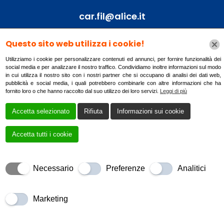
car.fil@alice.it
Questo sito web utilizza i cookie!
Utilizziamo i cookie per personalizzare contenuti ed annunci, per fornire funzionalità dei
Cookie Policy
Privacy Policy
social media e per analizzare il nostro traffico. Condividiamo inoltre informazioni sul modo
in cui utilizza il nostro sito con i nostri partner che si occupano di analisi dei dati web,
pubblicità e social media, i quali potrebbero combinarle con altre informazioni che ha
fornito loro o che hanno raccolto dal suo utilizzo dei loro servizi.
Creato da
Local Web – Agenzia Web Marketing Milano
Leggi di più
Copyrights
© 2023 La Vecchia Marina - P. IVA 02099710903 | Tutti i diritti
Accetta selezionato
Rifiuta
Informazioni sui cookie
riservati.
Accetta tutti i cookie
Necessario
Preferenze
Analitici
Marketing
Book a Table